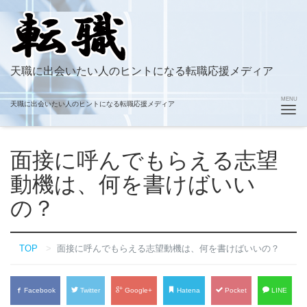
天職に出会いたい人のヒントになる転職応援メディア
Toggle
MENU
天職に出会いたい人のヒントになる転職応援メディア
navigation
面接に呼んでもらえる志望
動機は、何を書けばいい
の？
TOP
面接に呼んでもらえる志望動機は、何を書けばいいの？
Facebook
Twitter
Google+
Hatena
Pocket
LINE